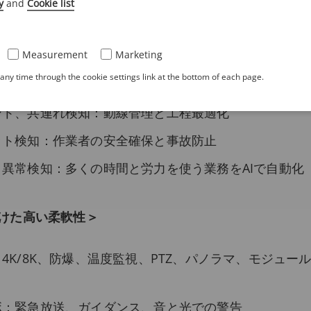
y
and
Cookie list
支える映像・音声ソリューション】
率＞
Measurement
Marketing
ny time through the cookie settings link at the bottom of each page.
知：構内の異常を即時把握
ント、共連れ検知：動線管理と工程最適化
ット検知：作業者の安全確保と事故防止
異常検知：多くの時間と労力を使う業務をAIで自動化
けた高い柔軟性＞
4K/8K、防爆、温度監視、PTZ、パノラマ、モジュー
ボ：緊急放送、ガイダンス、音と光での警告