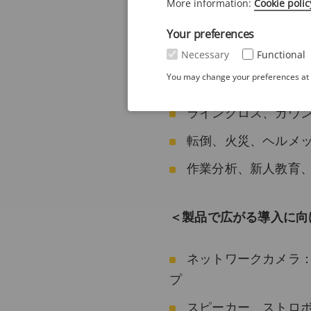
More information:
Cookie polic
【製造業の現場を
Your preferences
＜機能で支える安全と効
Necessary
Functional
You may change your preferences at a
侵入、滞留、混雑検
ラインクロス、カウ
転倒、火災、ヘルメ
作業分析、新人教育、
＜製品で広がる導入に向
ネットワークカメラ：
プ
スピーカー、ストロ