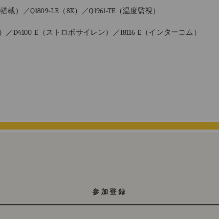
9
搭載）／
Q1809-LE
（
8K
）／
Q1961-TE
（温度監視）
）／
D4100-E
（ストロボサイレン）／
I8116-E
（インターコム）
参加登録